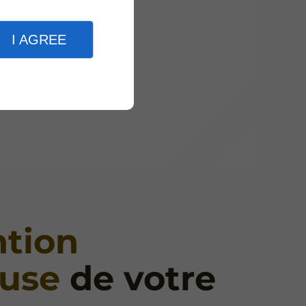
I AGREE
ntion
use
de votre