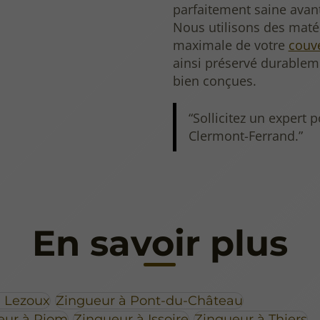
parfaitement saine avant
Nous utilisons des maté
maximale de votre
couv
ainsi préservé durableme
bien conçues.
Sollicitez un expert 
Clermont-Ferrand.
En savoir plus
à Lezoux
Zingueur à Pont-du-Château
eur à Riom
Zingueur à Issoire
Zingueur à Thiers