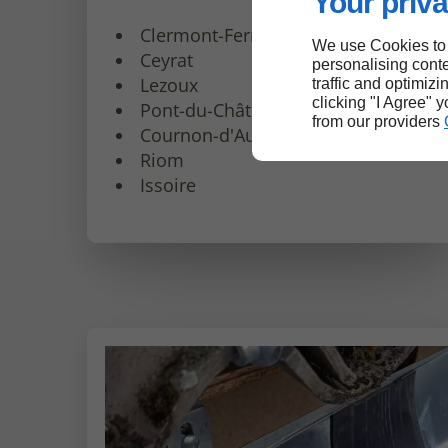
Your priva
Clermont-Ferrand
We use Cookies to
Ceyrat
personalising conte
Lezoux
traffic and optimizi
clicking "I Agree" 
Pont-du-Château
from our providers
Cournon-d'Auvergne
Riom
Issoire