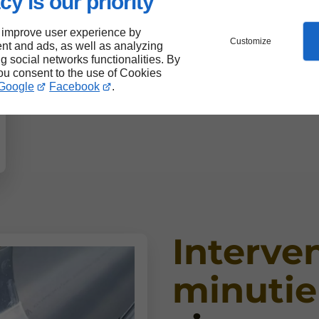
cy is our priority
 improve user experience by
Customize
nt and ads, as well as analyzing
ng social networks functionalities. By
you consent to the use of Cookies
Google
Facebook
.
Interve
minutie