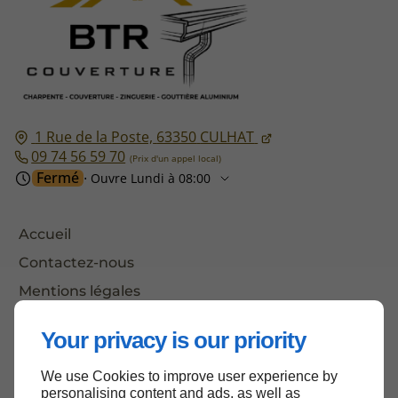
1 Rue de la Poste,
63350
CULHAT
09 74 56 59 70
Fermé
⋅ Ouvre Lundi à 08:00
Accueil
Contactez-nous
Mentions légales
Plan du site
Your privacy is our priority
We use Cookies to improve user experience by
personalising content and ads, as well as
Haut de page