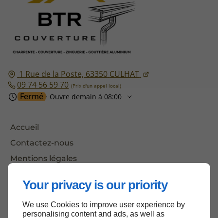
1 Rue de la Poste,
63350
CULHAT
09 74 56 59 70
Fermé
⋅ Ouvre demain à 08:00
Accueil
Contactez-nous
Mentions légales
Plan du site
Your privacy is our priority
We use Cookies to improve user experience by
personalising content and ads, as well as
Haut de page