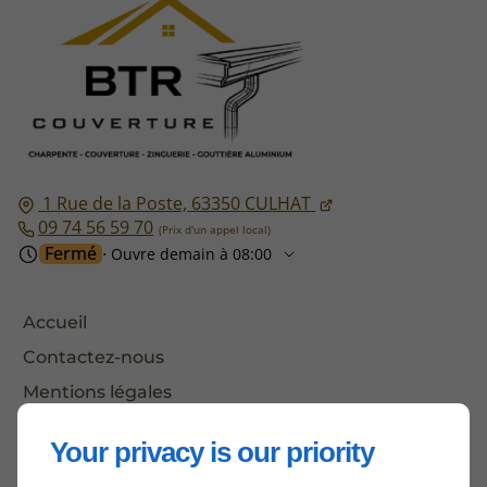
1 Rue de la Poste,
63350
CULHAT
09 74 56 59 70
Fermé
⋅ Ouvre demain à 08:00
Accueil
Contactez-nous
Mentions légales
Plan du site
Your privacy is our priority